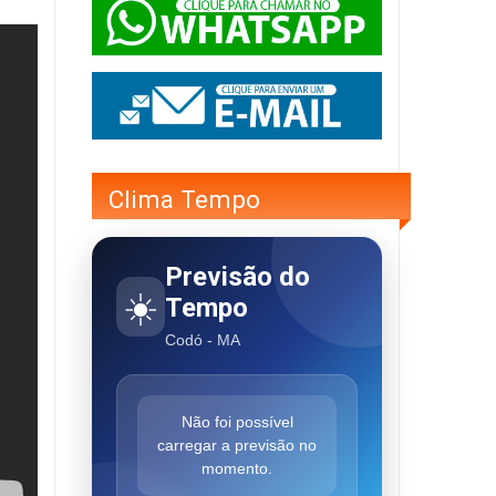
Clima Tempo
Previsão do
☀️
Tempo
Codó - MA
Não foi possível
carregar a previsão no
momento.