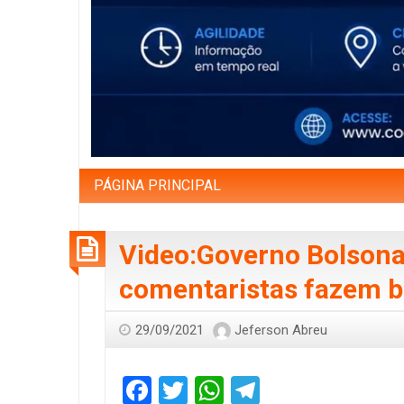
PÁGINA PRINCIPAL
Video:Governo Bolsonar
comentaristas fazem b
29/09/2021
Jeferson Abreu
Facebook
Twitter
WhatsApp
Telegram