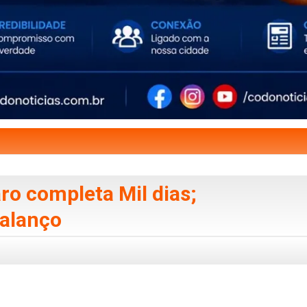
o completa Mil dias;
alanço