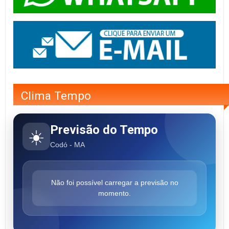
Clima Tempo
Previsão do Tempo
☀️
Codó - MA
Não foi possível carregar a previsão no
momento.