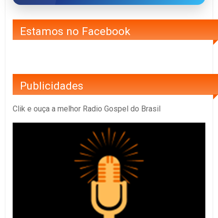
Estamos no Facebook
Publicidades
Clik e ouça a melhor Radio Gospel do Brasil