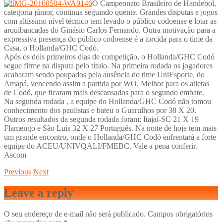
O Campeonato Brasileiro de Handebol,
categoria júnior, continua seguindo quente. Grandes disputas e jogos
com altíssimo nível técnico tem levado o público codoense e lotar as
arquibancadas do Ginásio Carlos Fernando. Outra motivação para a
expressiva presença do público codoense é a torcida para o time da
Casa, o Hollanda/GHC Codó.
Após os dois primeiros dias de competição, o Hollanda/GHC Codó
segue firme na disputa pelo título. Na primeira rodada os jogadores
acabaram sendo poupados pela ausência do time UniEsporte, do
Amapá, vencendo assim a partida por WO. Melhor para os atletas
de Codó, que ficaram mais descansados para o segundo embate.
Na segunda rodada , a equipe do Hollanda/GHC Codó não tomou
conhecimento dos paulistas e bateu o Guarulhos por 38 X 20.
Outros resultados da segunda rodada foram: Itajaí-SC 21 X 19
Flamengo e São Luís 32 X 27 Português. Na noite de hoje tem mais
um grande encontro, onde o Hollanda/GHC Codó enfrentará a forte
equipe do ACEU/UNIVQALI/FMEBC. Vale a pena conferir.
Ascom
Previous
Next
Leave a reply
O seu endereço de e-mail não será publicado.
Campos obrigatórios