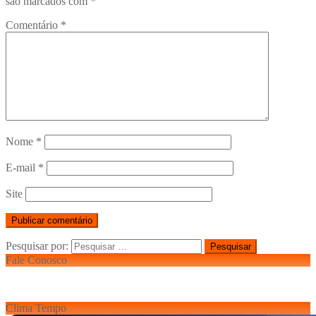
são marcados com
*
Comentário
*
Nome
*
E-mail
*
Site
Pesquisar por:
Fale Conosco
Clima Tempo