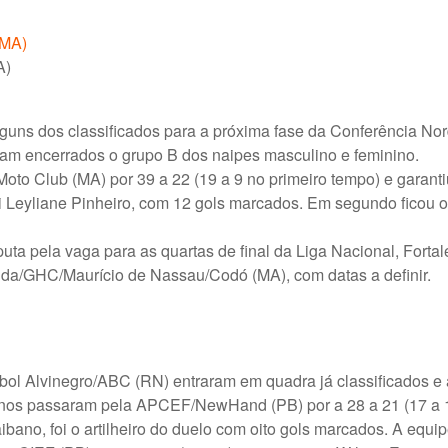
A)
guns dos classificados para a próxima fase da Conferência No
ram encerrados o grupo B dos naipes masculino e feminino.
oto Club (MA) por 39 a 22 (19 a 9 no primeiro tempo) e garanti
 foi Leyliane Pinheiro, com 12 gols marcados. Em segundo ficou o
puta pela vaga para as quartas de final da Liga Nacional, Forta
da/GHC/Maurício de Nassau/Codó (MA), com datas a definir.
ol Alvinegro/ABC (RN) entraram em quadra já classificados e
anos passaram pela APCEF/NewHand (PB) por a 28 a 21 (17 a 1
ibano, foi o artilheiro do duelo com oito gols marcados. A equi