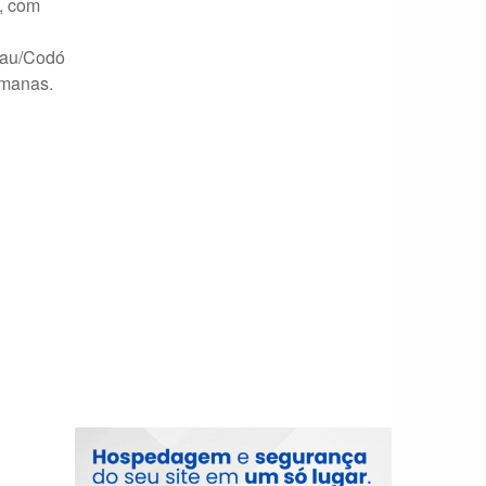
o, com
sau/Codó
emanas.