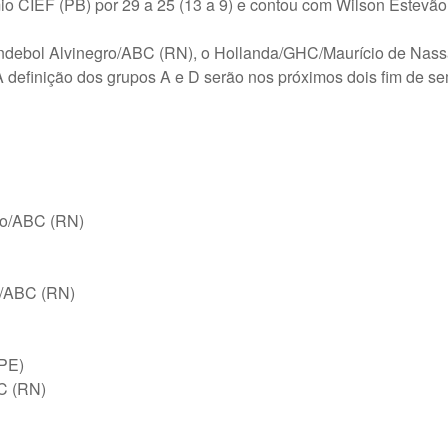
io CIEF (PB) por 29 a 25 (13 a 9) e contou com Wilson Estevã
ndebol Alvinegro/ABC (RN), o Hollanda/GHC/Maurício de Nas
 definição dos grupos A e D serão nos próximos dois fim de s
ro/ABC (RN)
o/ABC (RN)
PE)
C (RN)