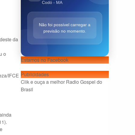
Codó - MA
Não foi possível carregar a
previsão no momento.
rdeste da
u o
Estamos no Facebook
Publicidades
leza/IFCE
Clik e ouça a melhor Radio Gospel do
Brasil
 ainda
1).
pe