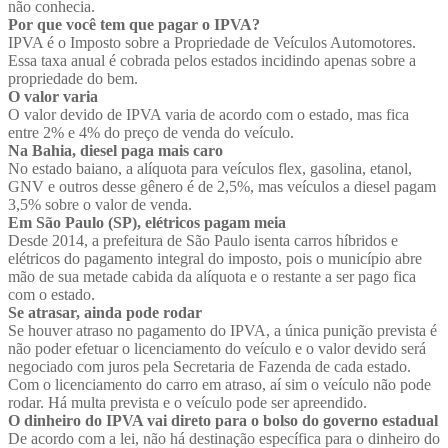
não conhecia.
Por que você tem que pagar o IPVA?
IPVA é o Imposto sobre a Propriedade de Veículos Automotores.
Essa taxa anual é cobrada pelos estados incidindo apenas sobre a
propriedade do bem.
O valor varia
O valor devido de IPVA varia de acordo com o estado, mas fica
entre 2% e 4% do preço de venda do veículo.
Na Bahia, diesel paga mais caro
No estado baiano, a alíquota para veículos flex, gasolina, etanol,
GNV e outros desse gênero é de 2,5%, mas veículos a diesel pagam
3,5% sobre o valor de venda.
Em São Paulo (SP), elétricos pagam meia
Desde 2014, a prefeitura de São Paulo isenta carros híbridos e
elétricos do pagamento integral do imposto, pois o município abre
mão de sua metade cabida da alíquota e o restante a ser pago fica
com o estado.
Se atrasar, ainda pode rodar
Se houver atraso no pagamento do IPVA, a única punição prevista é
não poder efetuar o licenciamento do veículo e o valor devido será
negociado com juros pela Secretaria de Fazenda de cada estado.
Com o licenciamento do carro em atraso, aí sim o veículo não pode
rodar. Há multa prevista e o veículo pode ser apreendido.
O dinheiro do IPVA vai direto para o bolso do governo estadual
De acordo com a lei, não há destinação específica para o dinheiro do