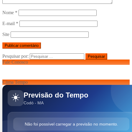
Nome
*
E-mail
*
Site
Pesquisar por:
Fale Conosco
Clima Tempo
Previsão do Tempo
☀️
Codó - MA
Não foi possível carregar a previsão no momento.