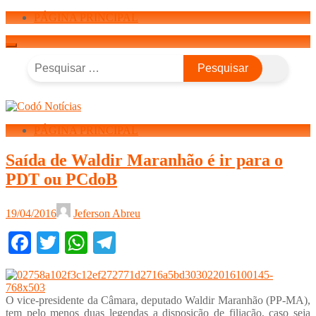
PÁGINA PRINCIPAL
Pesquisar
por:
PÁGINA PRINCIPAL
Saída de Waldir Maranhão é ir para o
PDT ou PCdoB
19/04/2016
Jeferson Abreu
Facebook
Twitter
WhatsApp
Telegram
O vice-presidente da Câmara, deputado Waldir Maranhão (PP-MA),
tem pelo menos duas legendas a disposição de filiação, caso seja