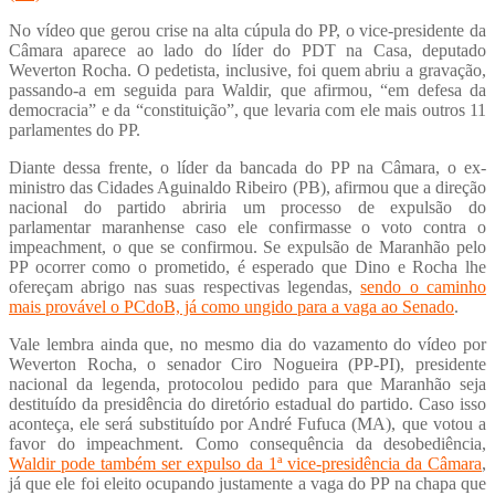
No vídeo que gerou crise na alta cúpula do PP, o vice-presidente da
Câmara aparece ao lado do líder do PDT na Casa, deputado
Weverton Rocha. O pedetista, inclusive, foi quem abriu a gravação,
passando-a em seguida para Waldir, que afirmou, “em defesa da
democracia” e da “constituição”, que levaria com ele mais outros 11
parlamentes do PP.
Diante dessa frente, o líder da bancada do PP na Câmara, o ex-
ministro das Cidades Aguinaldo Ribeiro (PB), afirmou que a direção
nacional do partido abriria um processo de expulsão do
parlamentar maranhense caso ele confirmasse o voto contra o
impeachment, o que se confirmou. Se expulsão de Maranhão pelo
PP ocorrer como o prometido, é esperado que Dino e Rocha lhe
ofereçam abrigo nas suas respectivas legendas,
sendo o caminho
mais provável o PCdoB, já como ungido para a vaga ao Senado
.
Vale lembra ainda que, no mesmo dia do vazamento do vídeo por
Weverton Rocha, o senador Ciro Nogueira (PP-PI), presidente
nacional da legenda, protocolou pedido para que Maranhão seja
destituído da presidência do diretório estadual do partido. Caso isso
aconteça, ele será substituído por André Fufuca (MA), que votou a
favor do impeachment. Como consequência da desobediência,
Waldir pode também ser expulso da 1ª vice-presidência da Câmara
,
já que ele foi eleito ocupando justamente a vaga do PP na chapa que