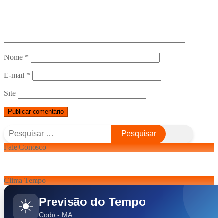
Nome
*
E-mail
*
Site
Pesquisar
por:
Fale Conosco
Clima Tempo
Previsão do Tempo
☀️
Codó - MA