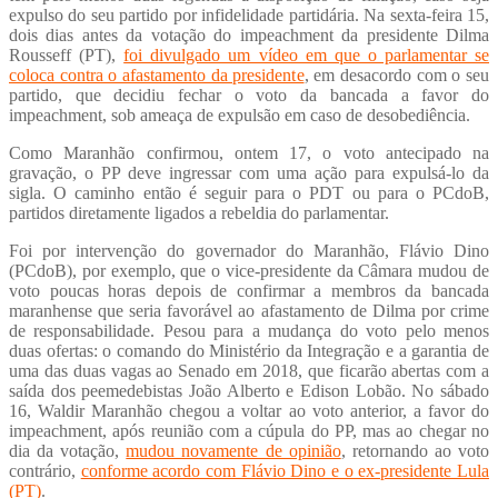
expulso do seu partido por infidelidade partidária. Na sexta-feira 15,
dois dias antes da votação do impeachment da presidente Dilma
Rousseff (PT),
foi divulgado um vídeo em que o parlamentar se
coloca contra o afastamento da presidente
, em desacordo com o seu
partido, que decidiu fechar o voto da bancada a favor do
impeachment, sob ameaça de expulsão em caso de desobediência.
Como Maranhão confirmou, ontem 17, o voto antecipado na
gravação, o PP deve ingressar com uma ação para expulsá-lo da
sigla. O caminho então é seguir para o PDT ou para o PCdoB,
partidos diretamente ligados a rebeldia do parlamentar.
Foi por intervenção do governador do Maranhão, Flávio Dino
(PCdoB), por exemplo, que o vice-presidente da Câmara mudou de
voto poucas horas depois de confirmar a membros da bancada
maranhense que seria favorável ao afastamento de Dilma por crime
de responsabilidade. Pesou para a mudança do voto pelo menos
duas ofertas: o comando do Ministério da Integração e a garantia de
uma das duas vagas ao Senado em 2018, que ficarão abertas com a
saída dos peemedebistas João Alberto e Edison Lobão. No sábado
16, Waldir Maranhão chegou a voltar ao voto anterior, a favor do
impeachment, após reunião com a cúpula do PP, mas ao chegar no
dia da votação,
mudou novamente de opinião
, retornando ao voto
contrário,
conforme acordo com Flávio Dino e o ex-presidente Lula
(PT)
.