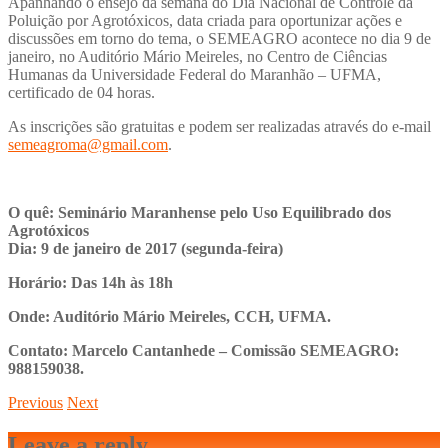
Apanhando o ensejo da semana do Dia Nacional de Controle da
Poluição por Agrotóxicos, data criada para oportunizar ações e
discussões em torno do tema, o SEMEAGRO acontece no dia 9 de
janeiro, no Auditório Mário Meireles, no Centro de Ciências
Humanas da Universidade Federal do Maranhão – UFMA,
certificado de 04 horas.
As inscrições são gratuitas e podem ser realizadas através do e-mail
semeagroma@gmail.com
.
O quê: Seminário Maranhense pelo Uso Equilibrado dos
Agrotóxicos
Dia: 9 de janeiro de 2017 (segunda-feira)
Horário: Das 14h às 18h
Onde: Auditório Mário Meireles, CCH, UFMA.
Contato: Marcelo Cantanhede – Comissão SEMEAGRO:
988159038.
Previous
Next
Leave a reply