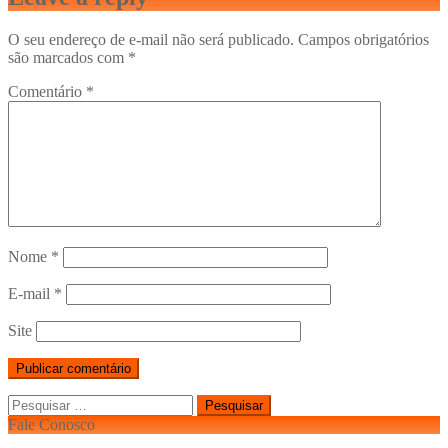
O seu endereço de e-mail não será publicado.
Campos obrigatórios
são marcados com
*
Comentário
*
Nome
*
E-mail
*
Site
Pesquisar
por:
Fale Conosco