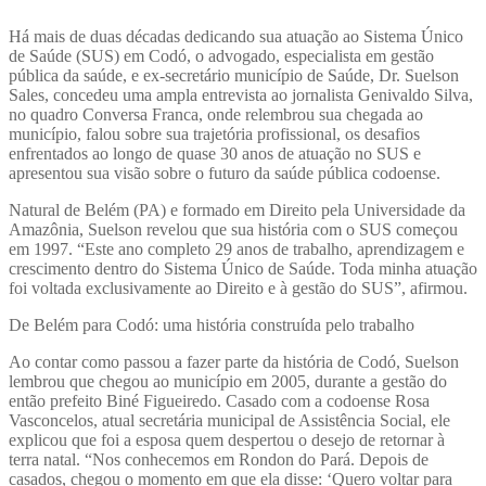
Há mais de duas décadas dedicando sua atuação ao Sistema Único
de Saúde (SUS) em Codó, o advogado, especialista em gestão
pública da saúde, e ex-secretário município de Saúde, Dr. Suelson
Sales, concedeu uma ampla entrevista ao jornalista Genivaldo Silva,
no quadro Conversa Franca, onde relembrou sua chegada ao
município, falou sobre sua trajetória profissional, os desafios
enfrentados ao longo de quase 30 anos de atuação no SUS e
apresentou sua visão sobre o futuro da saúde pública codoense.
Natural de Belém (PA) e formado em Direito pela Universidade da
Amazônia, Suelson revelou que sua história com o SUS começou
em 1997. “Este ano completo 29 anos de trabalho, aprendizagem e
crescimento dentro do Sistema Único de Saúde. Toda minha atuação
foi voltada exclusivamente ao Direito e à gestão do SUS”, afirmou.
De Belém para Codó: uma história construída pelo trabalho
Ao contar como passou a fazer parte da história de Codó, Suelson
lembrou que chegou ao município em 2005, durante a gestão do
então prefeito Biné Figueiredo. Casado com a codoense Rosa
Vasconcelos, atual secretária municipal de Assistência Social, ele
explicou que foi a esposa quem despertou o desejo de retornar à
terra natal. “Nos conhecemos em Rondon do Pará. Depois de
casados, chegou o momento em que ela disse: ‘Quero voltar para