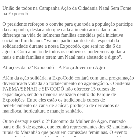
União de todos na Campanha Ação da Cidadania Natal Sem Fome
na Expocodó
O presidente reforçou o convite para que toda a população participe
da campanha, destacando que cada alimento arrecadado fará
diferença na vida de inúmeras famílias atendidas pela iniciativa
social no fim do ano. “Vamos participar deste dia especial da
solidariedade durante a nossa Expocodó, que será no dia 6 de
agosto. Com a união de todos os codoenses poderemos ajudar a
mais e mais famílias a terem um Natal mais abastado e digno”,
Atrações da 52ª Expocodó – A Força Jovem no Agro
Além da ação solidária, a ExpoCodó contará com uma programação
diversificada voltada ao fortalecimento do agronegócio. O Sistema
FAEMA/SENAR e SINCODÓ irão oferecer 15 cursos de
capacitação, sendo a maioria realizada dentro do Parque de
Exposições. Entre eles estão os tradicionais cursos de
beneficiamento da cana-de-açúcar, produção de derivados da
mandioca, horticultura e manejo sanitário.
Outro destaque será o 2º Encontro da Mulher do Agro, marcado
para o dia 5 de agosto, que reunirá representantes dos 62 sindicatos
rurais do Maranhão que possuem comissões femininas. O evento