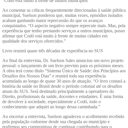
“Codó está muito à frente de muitos municípios”
Ao comentar as críticas frequentemente direcionadas à saúde pública
municipal, Suelson ponderou que, muitas vezes, episódios isolados
acabam ganhando maior repercussão do que os avanços
conquistados. “O aspecto negativo sempre repercute mais. Mas, pela
experiência que tenho prestando serviços a outros municípios, posso
afirmar que Codó está muito à frente de muitas cidades em
qualidade dos serviços oferecidos.”
Livro reunirá quase três décadas de experiência no SUS
Ao final da entrevista, Dr. Suelson Sales anunciou um novo projeto
pessoal: o lançamento de um livro previsto para os próximos meses.
A obra terá como título “Sistema Único de Saúde: dos Princípios aos
Desafios dos Nossos Dias” e reunirá toda sua experiência
acumulada ao longo de quase 30 anos de atuação. “O livro contará a
história da saúde no Brasil desde o período colonial até os desafios
atuais do SUS. Será destinado principalmente a operadores do
Direito, profissionais da saúde, docentes e estudantes. É uma forma
de devolver à sociedade, especialmente a Codó, todo o
conhecimento que adquiri ao longo dessa caminhada.”
Ao encerrar a entrevista, Suelson agradeceu o acolhimento recebido
pela população codoense desde sua chegada ao município e
reafirmou seu compromisso de continuar contribuindo para o