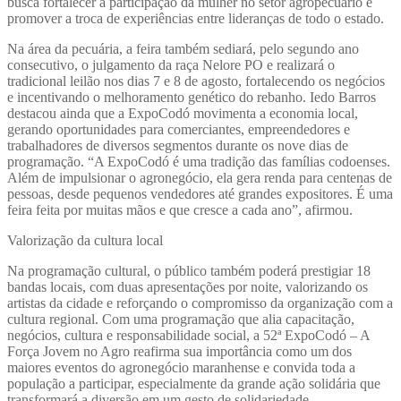
busca fortalecer a participação da mulher no setor agropecuário e
promover a troca de experiências entre lideranças de todo o estado.
Na área da pecuária, a feira também sediará, pelo segundo ano
consecutivo, o julgamento da raça Nelore PO e realizará o
tradicional leilão nos dias 7 e 8 de agosto, fortalecendo os negócios
e incentivando o melhoramento genético do rebanho. Iedo Barros
destacou ainda que a ExpoCodó movimenta a economia local,
gerando oportunidades para comerciantes, empreendedores e
trabalhadores de diversos segmentos durante os nove dias de
programação. “A ExpoCodó é uma tradição das famílias codoenses.
Além de impulsionar o agronegócio, ela gera renda para centenas de
pessoas, desde pequenos vendedores até grandes expositores. É uma
feira feita por muitas mãos e que cresce a cada ano”, afirmou.
Valorização da cultura local
Na programação cultural, o público também poderá prestigiar 18
bandas locais, com duas apresentações por noite, valorizando os
artistas da cidade e reforçando o compromisso da organização com a
cultura regional. Com uma programação que alia capacitação,
negócios, cultura e responsabilidade social, a 52ª ExpoCodó – A
Força Jovem no Agro reafirma sua importância como um dos
maiores eventos do agronegócio maranhense e convida toda a
população a participar, especialmente da grande ação solidária que
transformará a diversão em um gesto de solidariedade.