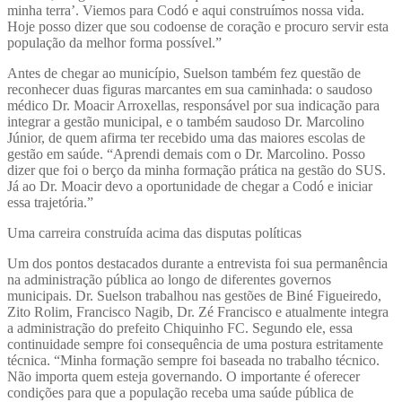
minha terra’. Viemos para Codó e aqui construímos nossa vida.
Hoje posso dizer que sou codoense de coração e procuro servir esta
população da melhor forma possível.”
Antes de chegar ao município, Suelson também fez questão de
reconhecer duas figuras marcantes em sua caminhada: o saudoso
médico Dr. Moacir Arroxellas, responsável por sua indicação para
integrar a gestão municipal, e o também saudoso Dr. Marcolino
Júnior, de quem afirma ter recebido uma das maiores escolas de
gestão em saúde. “Aprendi demais com o Dr. Marcolino. Posso
dizer que foi o berço da minha formação prática na gestão do SUS.
Já ao Dr. Moacir devo a oportunidade de chegar a Codó e iniciar
essa trajetória.”
Uma carreira construída acima das disputas políticas
Um dos pontos destacados durante a entrevista foi sua permanência
na administração pública ao longo de diferentes governos
municipais. Dr. Suelson trabalhou nas gestões de Biné Figueiredo,
Zito Rolim, Francisco Nagib, Dr. Zé Francisco e atualmente integra
a administração do prefeito Chiquinho FC. Segundo ele, essa
continuidade sempre foi consequência de uma postura estritamente
técnica. “Minha formação sempre foi baseada no trabalho técnico.
Não importa quem esteja governando. O importante é oferecer
condições para que a população receba uma saúde pública de