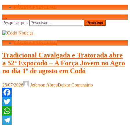
PÁGINA PRINCIPAL
Pesquisar por:
PÁGINA PRINCIPAL
Tradicional Cavalgada e Tratorada abre
a 52ª Expocodó – A Força Jovem no Agro
no dia 1º de agosto em Codó
25/07/2026
Jeferson Abreu
Deixar Comentário
Facebook
Twitter
WhatsApp
Telegram